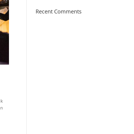
Recent Comments
ik
en