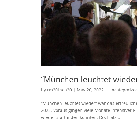
“München leuchtet wiede
by
rm20thea20
|
May 20, 2022
|
Uncategorize
“München leuchtet wieder” war das erfreuli
2022. Voraus gingen viele Monate intensiver P
wieder stattfinden konnten. Doch als...