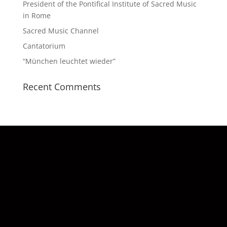
President of the Pontifical Institute of Sacred Music
in Rome
Sacred Music Channel
Cantatorium
“München leuchtet wieder”
Recent Comments