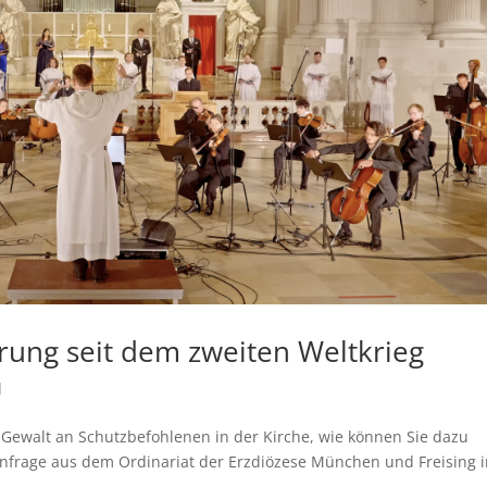
ung seit dem zweiten Weltkrieg
d
 Gewalt an Schutzbefohlenen in der Kirche, wie können Sie dazu
e Anfrage aus dem Ordinariat der Erzdiözese München und Freising 