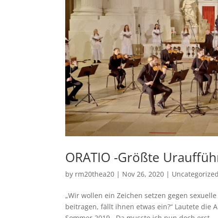
ORATIO -Größte Uraufführ
by
rm20thea20
|
Nov 26, 2020
|
Uncategorize
„Wir wollen ein Zeichen setzen gegen sexuelle
beitragen, fällt ihnen etwas ein?“ Lautete di
Sommer 2019. Da musste ich nun doch erst...